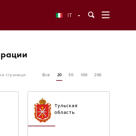
IT
ерации
на странице:
Все
20
50
100
200
Тульская
область