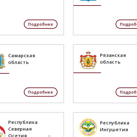
Подробнее
Подроб
Рязанская
Самарская
область
область
Подробнее
Подроб
Республика
Республика
Северная
Ингушетия
Осетия -