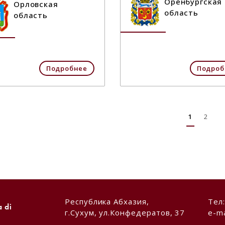
Оренбургская
Орловская
область
область
Подробнее
Подроб
1
2
Республика Абхазия,
Тел
a di
г.Сухум, ул.Конфедератов, 37
e-ma