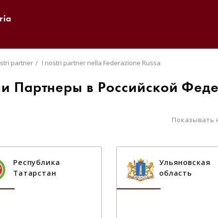
ria
ostri partner
I nostri partner nella Federazione Russa
и Партнеры в Российской Фед
Показывать 
Республика
Ульяновская
Татарстан
область