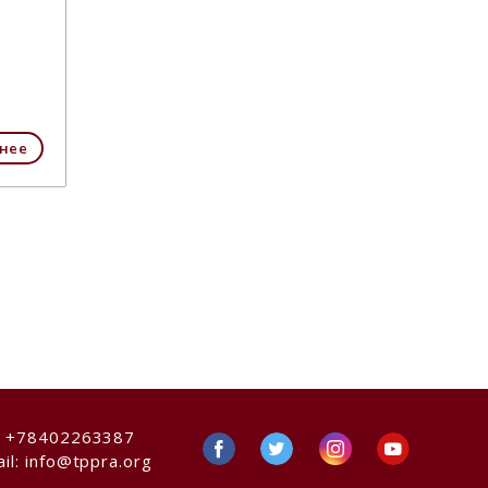
нее
:
+78402263387
il:
info@tppra.org