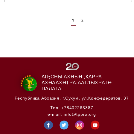
1
2
АҦСНЫ АҲӘЫНҬҚАРРА
АХӘААХӘҬРА-ААГЛЫХРАТӘ
ПАЛАТА
Республика Абхазия,
г.Сухум, ул.Конфедератов, 37
Тел:
+78402263387
e-mail:
info@tppra.org