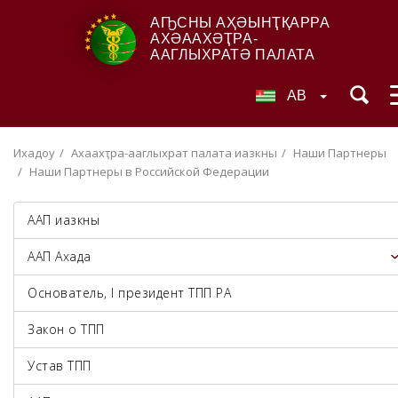
АҦСНЫ АҲӘЫНҬҚАРРА
АХӘААХӘҬРА-
ААГЛЫХРАТӘ ПАЛАТА
AB
Ихадоу
Ахәаахәҭра-ааглыхратә палата иазкны
Наши Партнеры
Наши Партнеры в Российской Федерации
ААП иазкны
ААП Ахада
Основатель, I президент ТПП РА
Закон о ТПП
Устав ТПП