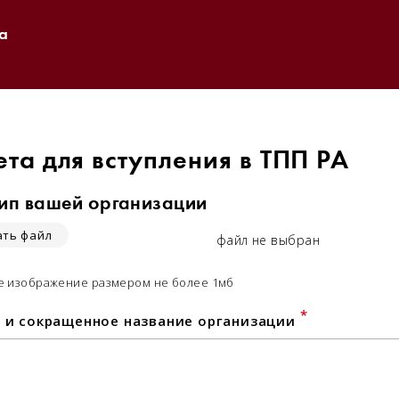
а
та для вступления в ТПП РА
ип вашей организации
ть файл
файл не выбран
е изображение размером не более 1мб
*
 и сокращенное название организации