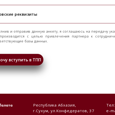
овские реквизиты
лнив и отправив данную анкету, я соглашаюсь на передачу ук
 производится с целью привлечения партнера к сотрудни
ветствующие базы данных.
Республика Абхазия,
Тел
Палата
г.Сухум, ул.Конфедератов, 37
e-ma