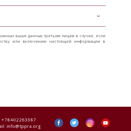
азанных выше данных третьим лицам в случае, если
честву или включению настоящей информации в
:
+78402263387
il:
info@tppra.org