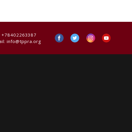
:
+78402263387
il:
info@tppra.org