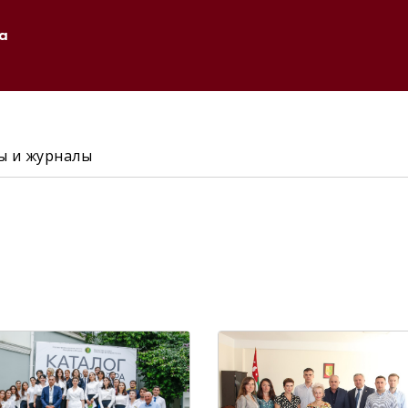
а
 и журналы