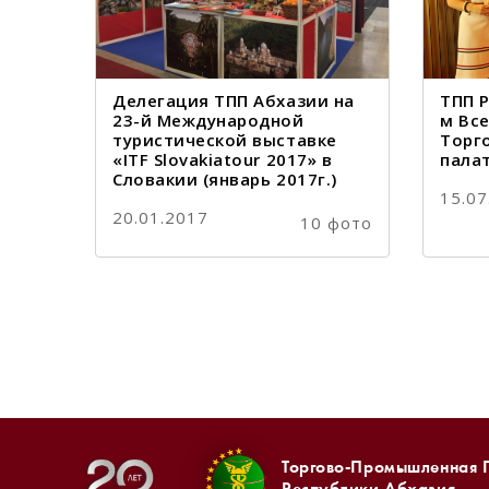
Делегация ТПП Абхазии на
ТПП Р
23-й Международной
м Вс
туристической выставке
Торг
«ITF Slovakiatour 2017» в
палат
Словакии (январь 2017г.)
15.07
20.01.2017
10 фото
Торгово-Промышленная 
Республики Абхазия