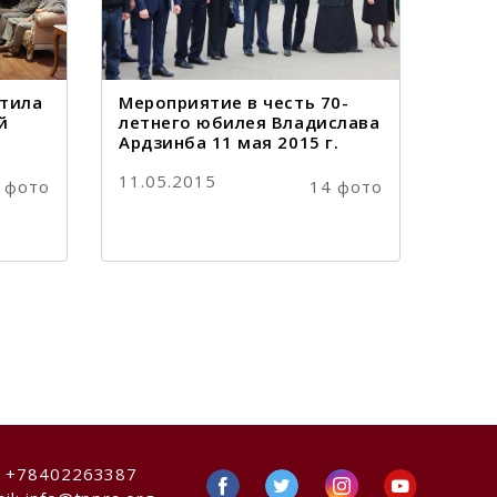
етила
Мероприятие в честь 70-
й
летнего юбилея Владислава
Ардзинба 11 мая 2015 г.
11.05.2015
 фото
14 фото
:
+78402263387