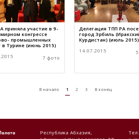
А приняла участие в 9-
Делегация ТПП РА пос
емирном конгрессе
город Эрбиль (Иракски
ово- промышленных
Курдистан) (июль 2015)
 в Турине (июнь 2015)
14.07.2015
5
.2015
7 фото
В начало
1
2
3
В конец
Республика Абхазия,
Тел
Палата