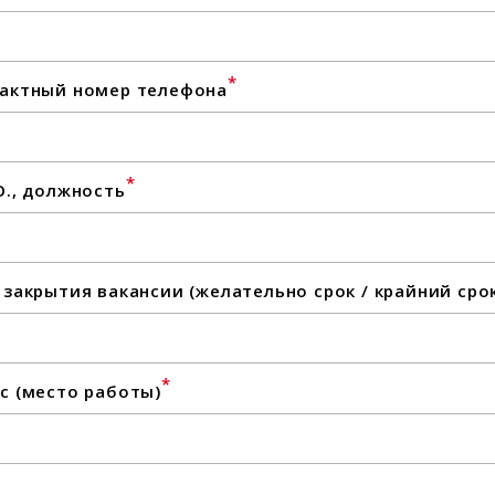
*
актный номер телефона
*
О., должность
 закрытия вакансии (желательно срок / крайний сро
*
с (место работы)