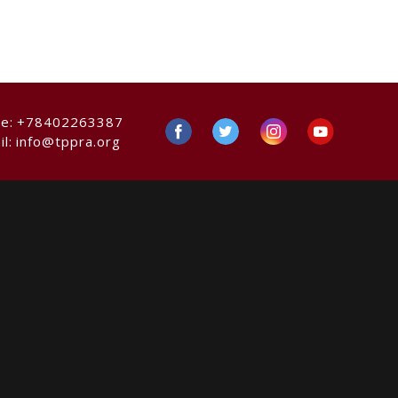
ne:
+78402263387
il:
info@tppra.org