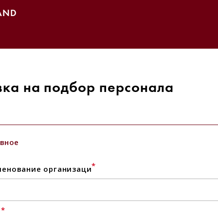
AND
вка на подбор персонала
вное
*
енование организаци
*
l