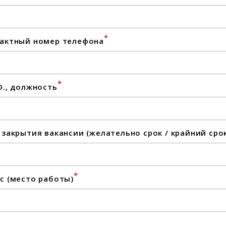
*
актный номер телефона
*
О., должность
 закрытия вакансии (желательно срок / крайний сро
*
с (место работы)