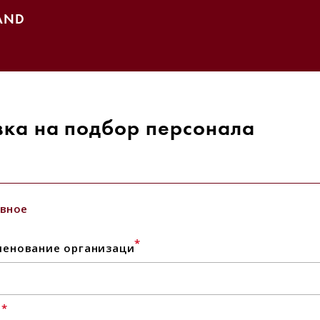
AND
вка на подбор персонала
вное
*
енование организаци
*
l