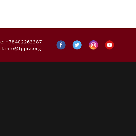
ne:
+78402263387
il:
info@tppra.org