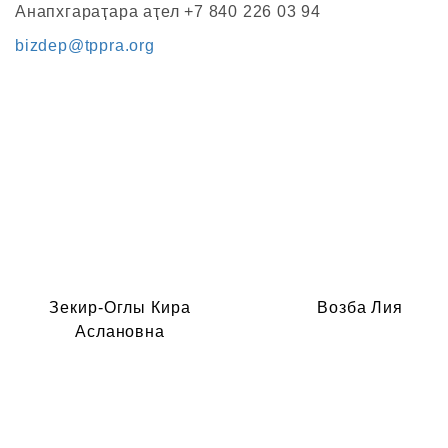
Анапхгараҭара аҭел +7 840 226 03 94
bizdep@tppra.org
Зекир-Оглы Кира
Возба Лия
Аслановна