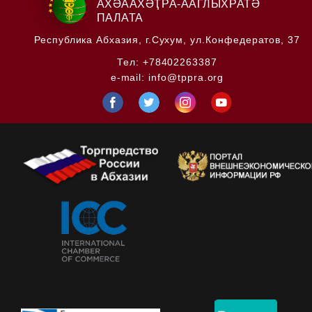
АХӘААХӘҬРА-ААГЛЫХРАТӘ
ПАЛАТА
Республика Абхазия,
г.Сухум, ул.Конфедератов, 37
Тел:
+78402263387
e-mail:
info@tppra.org