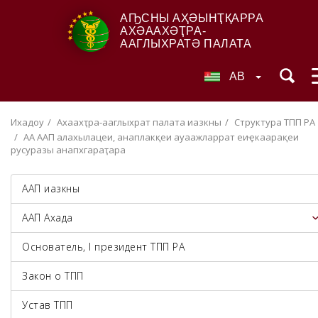
АҦСНЫ АҲӘЫНҬҚАРРА
АХӘААХӘҬРА-
ААГЛЫХРАТӘ ПАЛАТА
AB
Ихадоу
Ахәаахәҭра-ааглыхратә палата иазкны
Структура ТПП РА
АА ААП алахәылацәеи, анаплакқәеи ауаажәларратә еиҿкаарақәеи
русуразы анапхгараҭара
ААП иазкны
ААП Ахада
Основатель, I президент ТПП РА
Закон о ТПП
Устав ТПП