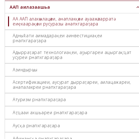
ААП аилазаашьа
АА ААП алахәылацәеи, анаплакқәеи ауаажәларратә
еиҿкаарақәеи русуразы анапхгараҭара
Адәныҟатәи аимадарақәеи аинвестициақәеи
рнапхгараҭара
Адырраҭаратә технологиақәеи, аӡыргареи ацәыргақәҵатә
усуреи рнапхгараҭара
Азиндырҩы
Асертификациеи, аусуратә дырраҭареи, аилацәажәареи,
анапалакреи рнапхгараҭара
Атуризм рнапхгараҭара
Аҭҵааи ахәшьареи рнапхгараҭара
Аусқәа рнапхгараҭара
Афинансқәа рнапхгараҭара