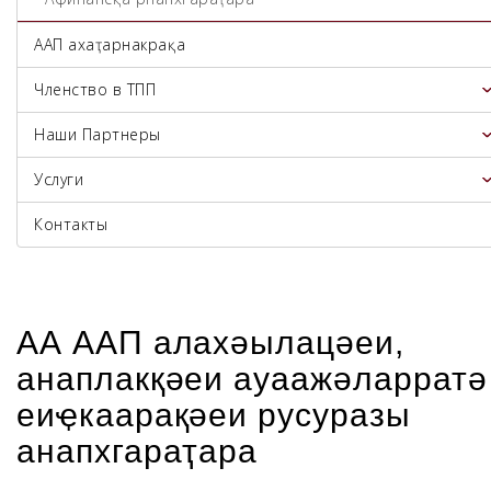
ААП ахаҭарнакрақәа
Членство в ТПП
Наши Партнеры
Услуги
Контакты
АА ААП алахәылацәеи,
анаплакқәеи ауаажәларратә
еиҿкаарақәеи русуразы
анапхгараҭара