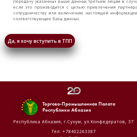
передачу указанных выше данных третьим лицам в случ
если это производится с целью привлечения партнер
сотрудничеству или включению настоящей информаци
соответствующие базы данных.
Торгово-Промышленная Палата
Республики Абхазия
Республика Абхазия,
г.Сухум, ул.Конфедератов, 37
Тел:
+78402263387