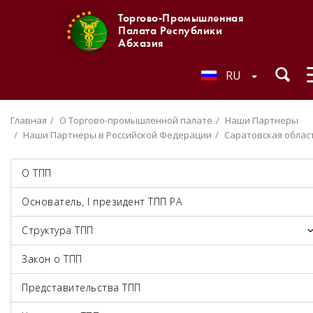
Торгово-Промышленная
Палата Республики
Абхазия
RU
Главная
О Торгово-промышленной палате
Наши Партнеры
Наши Партнеры в Российской Федерации
Саратовская облас
О ТПП
Основатель, I президент ТПП РА
Структура ТПП
Закон о ТПП
Представительства ТПП