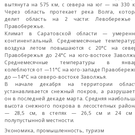
вытянута на 575 км, с севера на юг — на 330 к
Через область протекает река Волга, котор
делит область на 2 части: Левобережье
Правобережье.
Климат в Саратовской области — умеренн
континентальный. Среднемесячные температу
воздуха летом повышаются с 20°С на севе
Правобережья до 24°С на юго-востоке Заволжь
Среднемесячные температуры в янва
колеблются от —11°С на юго-западе Правобереж
до —14°С на северо-востоке Заволжья.
В начале декабря на территории облас
устанавливается снежный покров, а разрушает
он в последней декаде марта. Средняя наибольш
высота снежного покрова в лесостепных район
— 28,5 см, в степях — 26,5 см и 24 см
полупустынной местности.
Экономика, промышленность, туризм