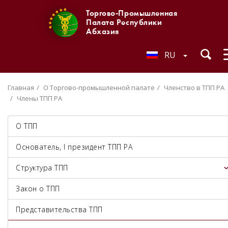
Торгово-Промышленная
Палата Республики
Абхазия
RU
Главная
О Торгово-промышленной палате
Членство в ТПП РА
Члены ТПП РА
О ТПП
Основатель, I президент ТПП РА
Структура ТПП
Закон о ТПП
Представительства ТПП