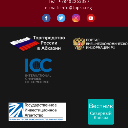
Тел:
+78402263387
e-mail:
info@tppra.org