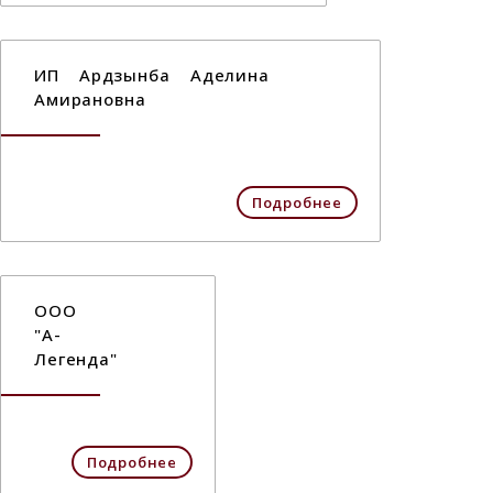
ИП Ардзынба Аделина
Амирановна
Подробнее
ООО
"А-
Легенда"
Подробнее