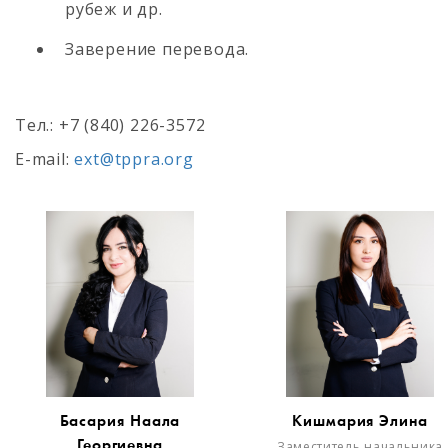
рубеж и др.
Заверение перевода.
Tел.: +7 (840) 226-3572
E-mail:
ext@tppra.org
Басария Наала
Кишмария Элина
Георгиевна
Заместитель начальника