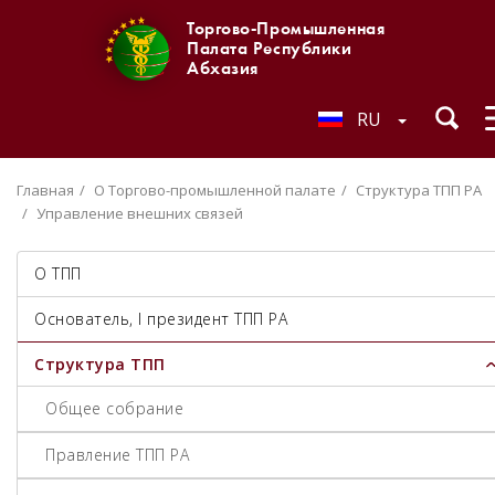
Торгово-Промышленная
Палата Республики
Абхазия
RU
Главная
О Торгово-промышленной палате
Структура ТПП РА
Управление внешних связей
О ТПП
Основатель, I президент ТПП РА
Структура ТПП
Общее собрание
Правление ТПП РА