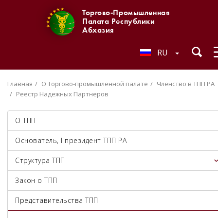
Торгово-Промышленная
Палата Республики
Абхазия
RU
Главная
О Торгово-промышленной палате
Членство в ТПП РА
Реестр Надежных Партнеров
О ТПП
Основатель, I президент ТПП РА
Структура ТПП
Закон о ТПП
Представительства ТПП