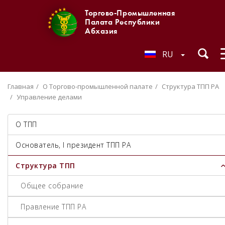
Торгово-Промышленная
Палата Республики
Абхазия
RU
Главная
О Торгово-промышленной палате
Структура ТПП РА
Управление делами
О ТПП
Основатель, I президент ТПП РА
Структура ТПП
Общее собрание
Правление ТПП РА