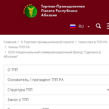
Торгово-Промышленная
Палата Республики
Абхазия
RU
Главная
О Торгово-промышленной палате
Членство в ТПП РА
Члены ТПП РА
ООО Национальный коммуникационный бренд "Сделано в
Абхазии"
О ТПП
Основатель, I президент ТПП РА
Структура ТПП
Закон о ТПП