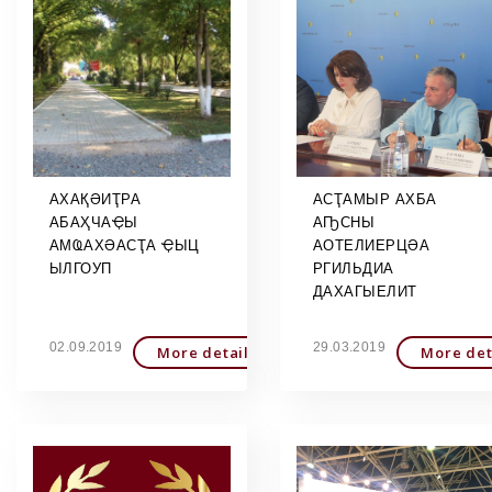
АХАҚӘИҬРА
АСҬАМЫР АХБА
АБАҲЧАҾЫ
АҦСНЫ
АМҨАХӘАСҬА ҾЫЦ
АОТЕЛИЕРЦӘА
ЫЛГОУП
РГИЛЬДИА
ДАХАГЫЕЛИТ
02.09.2019
29.03.2019
More detailed
More det