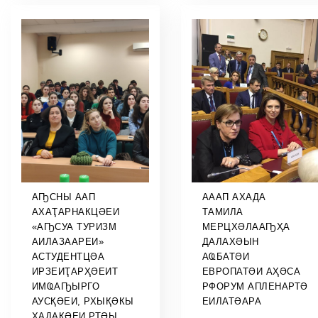
АҦСНЫ ААП
АААП АХАДА
АХАҬАРНАКЦӘЕИ
ТАМИЛА
«АҦСУА ТУРИЗМ
МЕРЦХӘЛААҦҲА
АИЛАЗААРЕИ»
ДАЛАХӘЫН
АСТУДЕНТЦӘА
АҨБАТӘИ
ИРЗЕИҬАРҲӘЕИТ
ЕВРОПАТӘИ АҲӘСА
ИМҨАҦЫРГО
РФОРУМ АПЛЕНАРТӘ
АУСҚӘЕИ, РХЫҚӘКЫ
ЕИЛАТӘАРА
ХАДАҚӘЕИ РТӘЫ