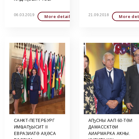
06.03.2019
21.09.2018
More detailed
More det
САНКТ-ПЕТЕРБУРГ
АҦСНЫ ААП 60-ТӘИ
ИМҨАҦЫСИТ II
ДАМАССКТӘИ
ЕВРАЗИАТӘ АҲӘСА
АИАРМАРКА АҞНЫ.