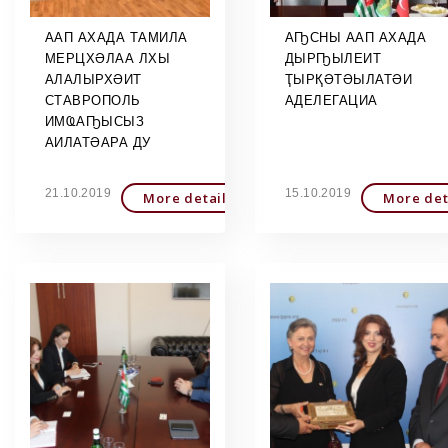
ААП АХАДА ТАМИЛА
АҦСНЫ ААП АХАДА
МЕРЦХӘЛАА ЛХЫ
ДЫРҦЫЛЕИТ
АЛАЛЫРХӘИТ
ҬЫРҚӘТӘЫЛАТӘИ
СТАВРОПОЛЬ
АДЕЛЕГАЦИА
ИМҨАҦЫСЫЗ
АИЛАТӘАРА ДУ
21.10.2019
15.10.2019
More detailed
More det