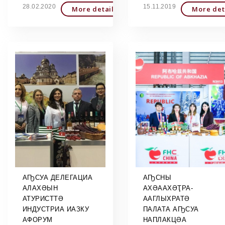
28.02.2020
15.11.2019
More detailed
More det
АҦСУА ДЕЛЕГАЦИА
АҦСНЫ
АЛАХӘЫН
АХӘААХӘҬРА-
АТУРИСТТӘ
ААГЛЫХРАТӘ
ИНДУСТРИА ИАЗКУ
ПАЛАТА АҦСУА
АФОРУМ
НАПЛАКЦӘА