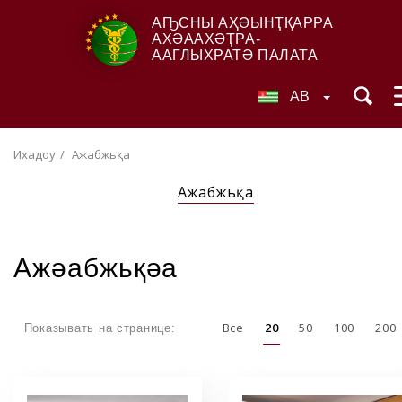
АҦСНЫ АҲӘЫНҬҚАРРА
АХӘААХӘҬРА-
ААГЛЫХРАТӘ ПАЛАТА
AB
Ихадоу
Ажәабжьқәа
Ажәабжьқәа
Ажәабжьқәа
Все
20
50
100
200
Показывать на странице: