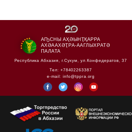
АҦСНЫ АҲӘЫНҬҚАРРА
АХӘААХӘҬРА-ААГЛЫХРАТӘ
ПАЛАТА
Республика Абхазия,
г.Сухум, ул.Конфедератов, 37
Тел:
+78402263387
e-mail:
info@tppra.org