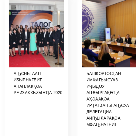
АҦСНЫ ААП
БАШКОРТОСҬАН
ИӠЫРНАГЕИТ
ИМҨАҦЫСУАЗ
АНАПЛАКҚӘА
ИҶЫДОУ
РЕИЗАКХЬӠЫНҴА-2020
АЦӘЫРГАҚӘҴА
АҲӘААҚӘА
ИРҬАГӠАНЫ АҦСУА
ДЕЛЕГАЦИА
АИҦЫЛАРАҚӘА
МҨАҦНАГЕИТ