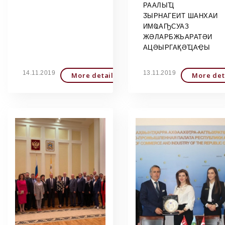
РААЛЫҴ
ӠЫРНАГЕИТ ШАНХАИ
ИМҨАҦСУАЗ
ЖӘЛАРБЖЬАРАТӘИ
АЦӘЫРГАҚӘҴАҾЫ
14.11.2019
13.11.2019
More detailed
More det