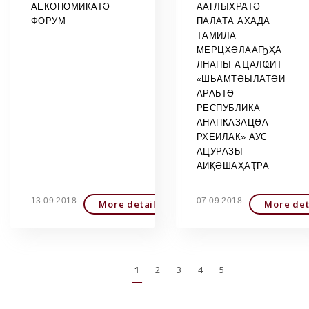
АЕКОНОМИКАТӘ
ААГЛЫХРАТӘ
ФОРУМ
ПАЛАТА АХАДА
ТАМИЛА
МЕРЦХӘЛААҦҲА
ЛНАПЫ АҴАЛҨИТ
«ШЬАМТӘЫЛАТӘИ
АРАБТӘ
РЕСПУБЛИКА
АНАПҞАЗАЦӘА
РХЕИЛАК» АУС
АЦУРАЗЫ
АИҚӘШАҲАҬРА
13.09.2018
07.09.2018
More detailed
More det
1
2
3
4
5