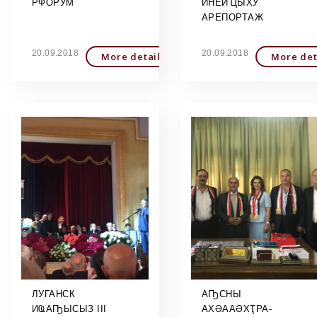
РФОРУМ
ИНЕИҴЫХУ
АРЕПОРТАЖ
20.09.2018
20.09.2018
More detailed
More det
ЛУГАНСК
АҦСНЫ
ИҨАҦЫСЫЗ III
АХӘААӘХҬРА-