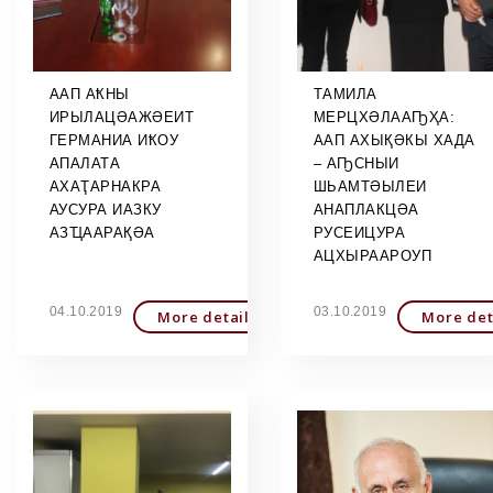
ААП АҞНЫ
ТАМИЛА
ИРЫЛАЦӘАЖӘЕИТ
МЕРЦХӘЛААҦҲА:
ГЕРМАНИА ИҞОУ
ААП АХЫҚӘКЫ ХАДА
АПАЛАТА
– АҦСНЫИ
АХАҬАРНАКРА
ШЬАМТӘЫЛЕИ
АУСУРА ИАЗКУ
АНАПЛАКЦӘА
АЗҴААРАҚӘА
РУСЕИЦУРА
АЦХЫРААРОУП
04.10.2019
03.10.2019
More detailed
More det