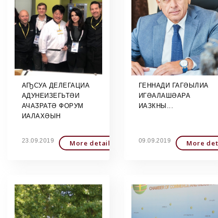
АҦСУА ДЕЛЕГАЦИА
ГЕННАДИ ГАГӘЫЛИА
АДУНЕИЗЕГЬТӘИ
ИГӘАЛАШӘАРА
АЧАӠРАТӘ ФОРУМ
ИАЗКНЫ...
ИАЛАХӘЫН
23.09.2019
09.09.2019
More detailed
More det