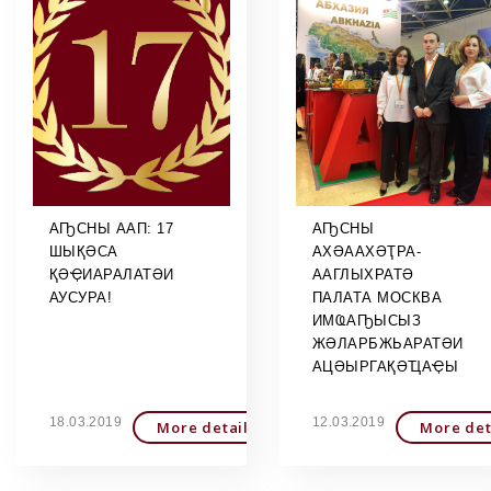
АҦСНЫ ААП: 17
АҦСНЫ
ШЫҚӘСА
АХӘААХӘҬРА-
ҚӘҾИАРАЛАТӘИ
ААГЛЫХРАТӘ
АУСУРА!
ПАЛАТА МОСКВА
ИМҨАҦЫСЫЗ
ЖӘЛАРБЖЬАРАТӘИ
АЦӘЫРГАҚӘҴАҾЫ
18.03.2019
12.03.2019
More detailed
More det