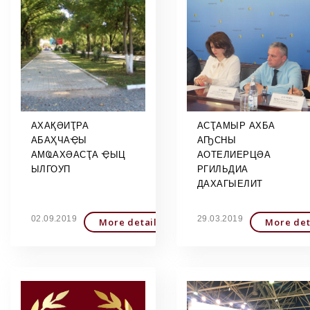
АХАҚӘИҬРА
АСҬАМЫР АХБА
АБАҲЧАҾЫ
АҦСНЫ
АМҨАХӘАСҬА ҾЫЦ
АОТЕЛИЕРЦӘА
ЫЛГОУП
РГИЛЬДИА
ДАХАГЫЕЛИТ
02.09.2019
29.03.2019
More detailed
More det