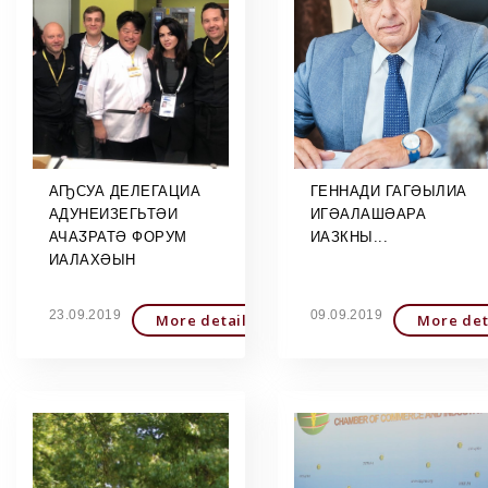
АҦСУА ДЕЛЕГАЦИА
ГЕННАДИ ГАГӘЫЛИА
АДУНЕИЗЕГЬТӘИ
ИГӘАЛАШӘАРА
АЧАӠРАТӘ ФОРУМ
ИАЗКНЫ...
ИАЛАХӘЫН
23.09.2019
09.09.2019
More detailed
More det