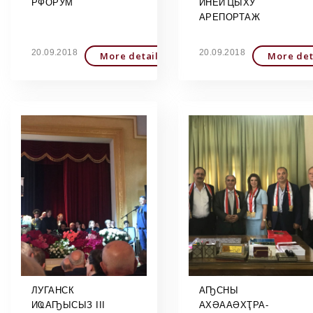
РФОРУМ
ИНЕИҴЫХУ
АРЕПОРТАЖ
20.09.2018
20.09.2018
More detailed
More det
ЛУГАНСК
АҦСНЫ
ИҨАҦЫСЫЗ III
АХӘААӘХҬРА-