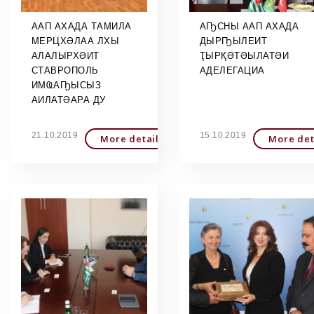
ААП АХАДА ТАМИЛА
АҦСНЫ ААП АХАДА
МЕРЦХӘЛАА ЛХЫ
ДЫРҦЫЛЕИТ
АЛАЛЫРХӘИТ
ҬЫРҚӘТӘЫЛАТӘИ
СТАВРОПОЛЬ
АДЕЛЕГАЦИА
ИМҨАҦЫСЫЗ
АИЛАТӘАРА ДУ
21.10.2019
15.10.2019
More detailed
More det