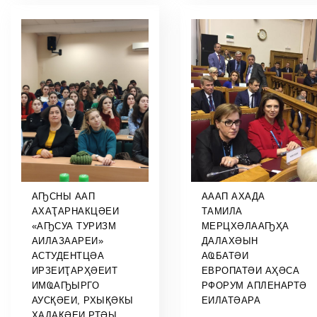
АҦСНЫ ААП
АААП АХАДА
АХАҬАРНАКЦӘЕИ
ТАМИЛА
«АҦСУА ТУРИЗМ
МЕРЦХӘЛААҦҲА
АИЛАЗААРЕИ»
ДАЛАХӘЫН
АСТУДЕНТЦӘА
АҨБАТӘИ
ИРЗЕИҬАРҲӘЕИТ
ЕВРОПАТӘИ АҲӘСА
ИМҨАҦЫРГО
РФОРУМ АПЛЕНАРТӘ
АУСҚӘЕИ, РХЫҚӘКЫ
ЕИЛАТӘАРА
ХАДАҚӘЕИ РТӘЫ