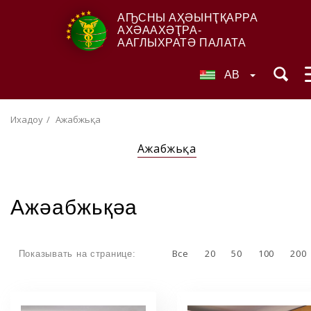
АҦСНЫ АҲӘЫНҬҚАРРА
АХӘААХӘҬРА-
ААГЛЫХРАТӘ ПАЛАТА
AB
Ихадоу
Ажәабжьқәа
Ажәабжьқәа
Ажәабжьқәа
Все
20
50
100
200
Показывать на странице: