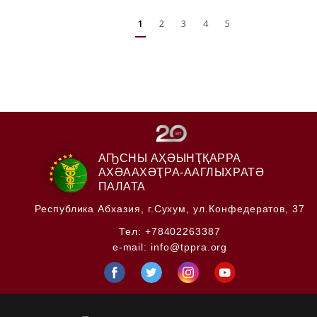
1
2
3
4
5
АҦСНЫ АҲӘЫНҬҚАРРА
АХӘААХӘҬРА-ААГЛЫХРАТӘ
ПАЛАТА
Республика Абхазия,
г.Сухум, ул.Конфедератов, 37
Тел:
+78402263387
e-mail:
info@tppra.org