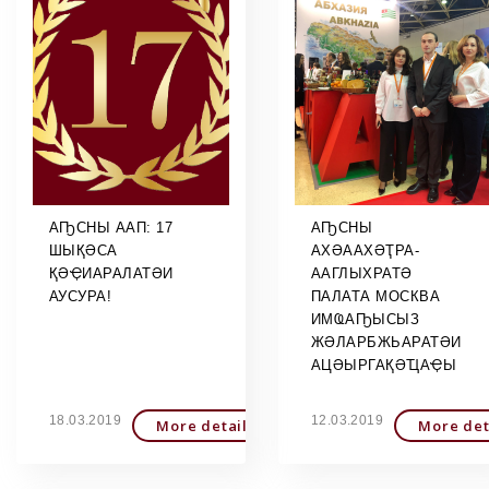
АҦСНЫ ААП: 17
АҦСНЫ
ШЫҚӘСА
АХӘААХӘҬРА-
ҚӘҾИАРАЛАТӘИ
ААГЛЫХРАТӘ
АУСУРА!
ПАЛАТА МОСКВА
ИМҨАҦЫСЫЗ
ЖӘЛАРБЖЬАРАТӘИ
АЦӘЫРГАҚӘҴАҾЫ
18.03.2019
12.03.2019
More detailed
More det