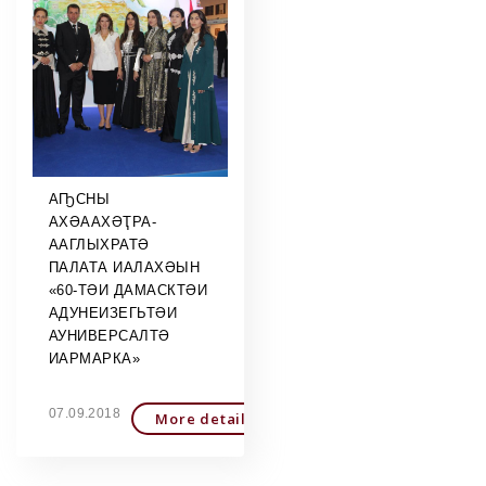
АҦСНЫ
АХӘААХӘҬРА-
ААГЛЫХРАТӘ
ПАЛАТА ИАЛАХӘЫН
«60-ТӘИ ДАМАСКТӘИ
АДУНЕИЗЕГЬТӘИ
АУНИВЕРСАЛТӘ
ИАРМАРКА»
07.09.2018
More detailed