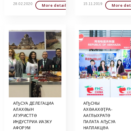
28.02.2020
15.11.2019
More detailed
More det
АҦСУА ДЕЛЕГАЦИА
АҦСНЫ
АЛАХӘЫН
АХӘААХӘҬРА-
АТУРИСТТӘ
ААГЛЫХРАТӘ
ИНДУСТРИА ИАЗКУ
ПАЛАТА АҦСУА
АФОРУМ
НАПЛАКЦӘА