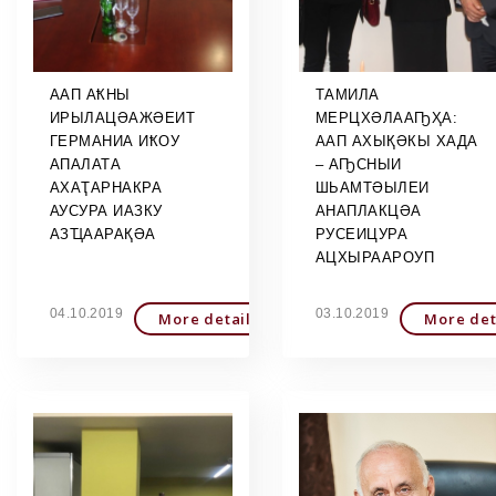
ААП АҞНЫ
ТАМИЛА
ИРЫЛАЦӘАЖӘЕИТ
МЕРЦХӘЛААҦҲА:
ГЕРМАНИА ИҞОУ
ААП АХЫҚӘКЫ ХАДА
АПАЛАТА
– АҦСНЫИ
АХАҬАРНАКРА
ШЬАМТӘЫЛЕИ
АУСУРА ИАЗКУ
АНАПЛАКЦӘА
АЗҴААРАҚӘА
РУСЕИЦУРА
АЦХЫРААРОУП
04.10.2019
03.10.2019
More detailed
More det