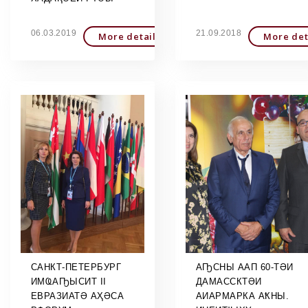
06.03.2019
21.09.2018
More detailed
More det
САНКТ-ПЕТЕРБУРГ
АҦСНЫ ААП 60-ТӘИ
ИМҨАҦЫСИТ II
ДАМАССКТӘИ
ЕВРАЗИАТӘ АҲӘСА
АИАРМАРКА АҞНЫ.