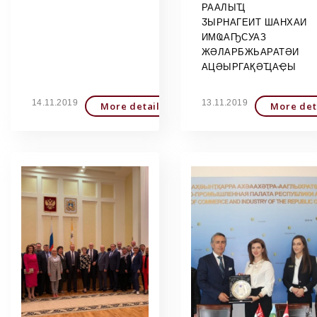
РААЛЫҴ
ӠЫРНАГЕИТ ШАНХАИ
ИМҨАҦСУАЗ
ЖӘЛАРБЖЬАРАТӘИ
АЦӘЫРГАҚӘҴАҾЫ
14.11.2019
13.11.2019
More detailed
More det