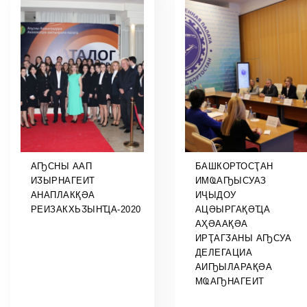
АҦСНЫ ААП
БАШКОРТОСҬАН
ИӠЫРНАГЕИТ
ИМҨАҦЫСУАЗ
АНАПЛАКҚӘА
ИҶЫДОУ
РЕИЗАКХЬӠЫНҴА-2020
АЦӘЫРГАҚӘҴА
АҲӘААҚӘА
ИРҬАГӠАНЫ АҦСУА
ДЕЛЕГАЦИА
АИҦЫЛАРАҚӘА
МҨАҦНАГЕИТ