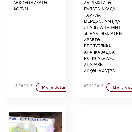
АЕКОНОМИКАТӘ
ААГЛЫХРАТӘ
ФОРУМ
ПАЛАТА АХАДА
ТАМИЛА
МЕРЦХӘЛААҦҲА
ЛНАПЫ АҴАЛҨИТ
«ШЬАМТӘЫЛАТӘИ
АРАБТӘ
РЕСПУБЛИКА
АНАПҞАЗАЦӘА
РХЕИЛАК» АУС
АЦУРАЗЫ
АИҚӘШАҲАҬРА
13.09.2018
07.09.2018
More detailed
More det