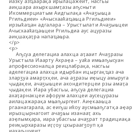
иазку азҵаарақәа ирылацәажәеит, насгьы
аиқәшәара ахыркәшамҭазы аҧснытәи
Икоммерциатәым Аидгылақәа «Ачаӡыҩцәа
Ргильдиеи» «Ачысхааҟаҵаҩцәа Ргильдиеи»
ирзыҟаҵан адгалара – Урыстәылатәи Ачаӡыҩцәеи
Ачысхааҟаҵаҩцәеи Ргильдиа аус ацуразы
аиқәшаҳаҭра напаҵаҩра.
</p>
<p>
Аҧсуа делегациа алахәцәа аҭааит Ачаӡразы
Урыстәыла Иаарту Ахраҿа – уаҟа имҩаҧысуан
апрофессионалцәа реицлабрақәа, насгьы
аделегациа алахәцәа идырбан ицәыргақәҵаз ача
зларӡуа амарҭхәқәеи, ача аӡразы иҿыцу амыруга
ҷыдақәеи, ачаӡыҩцәеи акондитерцәеи рзы амаҭәа
ҷыдақәеи. Иара убасгьы, аҧсуа делегациа
ахаҭарнакцәеи афорум алахәцәеи аусецуразы
аилацәажәарақәа мҩаҧыргеит. Аиҿкааҩцәа
ргәаанагарала, ас еиҧш иҟоу аусмҩаҧгатәқәа аҿа
ирызцәырнагоит ачаӡҩы изанааҭ ахь
азҿлымҳара, иара убасгьы ачаӡратә традициақәа
реиқәырхаразы иӷәӷәоу цхыраагӡоуп ҳәа
иахәаҧшуеит.