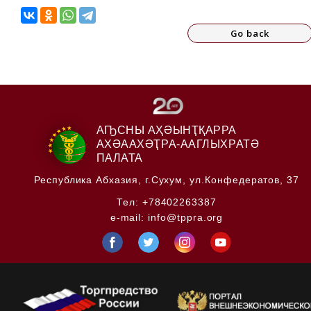
Go back
АҦСНЫ АҲӘЫНҬҚАРРА
АХӘААХӘҬРА-ААГЛЫХРАТӘ
ПАЛАТА
Республика Абхазия,
г.Сухум, ул.Конфедератов, 37
Тел:
+78402263387
e-mail:
info@tppra.org