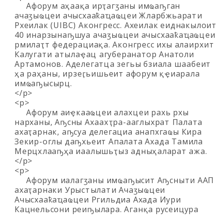
Афорум аҳәаақәа ирҭагӡаны имҩаҧган
ачаӡыҩцәеи ачысхааҟаҵаҩцәеи Жәларбжьаратәи
Рхеилак (UIBC) Аконгресс. Ахеилак еиднакылоит
40 инарзынаҧшуа ачаӡыҩцәеи ачысхааҟаҵаҩцәеи
рмилаҭтә федерациақәа. Аконгресс ихы алаирхәит
Калугатәи атәылаҿацә агуберанатор Анатоли
Артамонов. Аделегатцәа зегьы бзиала шәаабеит
ҳәа раҳәаны, ирзеӷьишьеит афорум қәҿиарала
имҩаҧысырц.
</p>
<p>
Афорум аиҿкааҩцәеи алахәцәеи рахь рхы
нарханы, Аҧсны Ахәаахәҭра-ааглыхратә Палата
ахаҭарнак, аҧсуа делегациа анапхгаҩы Кира
Зекир-оглы даҧхьеит Апалата Ахада Тамила
Мерцхәлааҧҳа иаалышьҭыз адныҳәаларатә ажәа.
</p>
<p>
Афорум иалагӡаны имҩаҧысит Аҧснытәи ААП
ахаҭарнаки Урыстәылатәи Ачаӡыҩцәеи
Ачысхааҟаҵаҩцәеи Ргильдиа Ахада Иури
Кацнельсони реиҧылара. Аганқәа русеицура