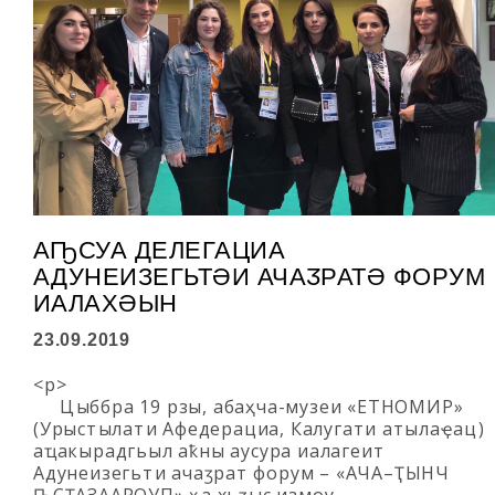
АҦСУА ДЕЛЕГАЦИА
АДУНЕИЗЕГЬТӘИ АЧАӠРАТӘ ФОРУМ
ИАЛАХӘЫН
23.09.2019
<p>
Цәыббра 19 рзы, абаҳча-музеи «ЕТНОМИР»
(Урыстәылатәи Афедерациа, Калугатәи атәылаҿацә)
аҵакырадгьыл аҟны аусура иалагеит
Адунеизегьтәи ачаӡратә форум – «АЧА–ҬЫНЧ