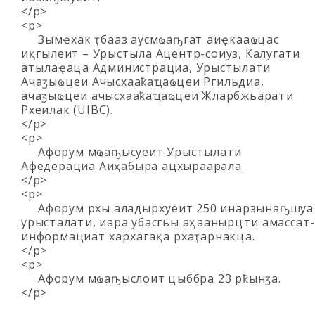
</p>
<p>
Зымҽхак ҭбааз аусмҩаҧгатә аиҿкааҩцәас
иқәгылеит – Урыстәыла Ацентр-соиуз, Калугатәи
атәылаҿацәа Администрациа, Урыстәылатәи
Ачаӡыҩцәеи Ачысхааҟаҵаҩцәеи Ргильдиа,
ачаӡыҩцәеи ачысхааҟаҵаҩцәеи Жәларбжьаратәи
Рхеилак (UIBC).
</p>
<p>
Афорум мҩаҧысуеит Урыстәылатәи
Афедерациа Аиҳабыра ацхыраарала.
</p>
<p>
Афорум рхы аладырхәуеит 250 инарзынаҧшуа
урыстәалатәи, иара убасгьы аҳәаанырцәтәи амассатә-
информациатә хархәагақәа рхаҭарнакцәа.
</p>
<p>
Афорум мҩаҧыслоит цәыббра 23 рҟынӡа.
</p>