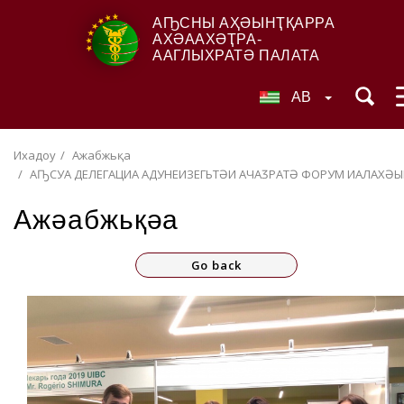
АҦСНЫ АҲӘЫНҬҚАРРА
АХӘААХӘҬРА-
ААГЛЫХРАТӘ ПАЛАТА
AB
Ихадоу
Ажәабжьқәа
АҦСУА ДЕЛЕГАЦИА АДУНЕИЗЕГЬТӘИ АЧАӠРАТӘ ФОРУМ ИАЛАХӘ
Ажәабжьқәа
Go back