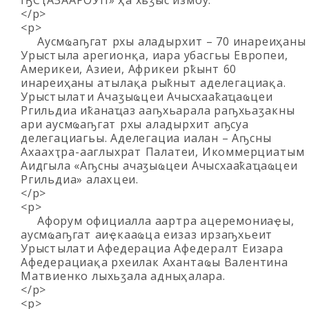
ҦСҬАЗААРОУП» ҳәа хьӡыс измоу.
</p>
<p>
Аусмҩаҧгатә рхы аладырхәит – 70 инареиҳаны
Урыстәыла арегионқәа, иара убасгьы Европеи,
Америкеи, Азиеи, Африкеи рҟынтә 60
инареиҳаны атәылақәа рыҟнытә аделегациақәа.
Урыстәылатәи Ачаӡыҩцәеи Ачысхааҟаҵаҩцәеи
Ргильдиа иҟанаҵаз ааҧхьарала раҧхьаӡакәны
ари аусмҩаҧгатә рхы аладырхәит аҧсуа
делегациагьы. Аделегациа иалан – Аҧсны
Ахәаахәҭра-ааглыхратә Палатеи, Икоммерциатәым
Аидгыла «Аҧсны ачаӡыҩцәеи Ачысхааҟаҵаҩцәеи
Ргильдиа» алахәцәеи.
</p>
<p>
Афорум официалла аартра ацеремониаҿы,
аусмҩаҧгатә аиҿкааҩцәа еизаз ирзаҧхьеит
Урыстәылатәи Афедерациа Афедералтә Еизара
Афедерациақәа рхеилак Ахантәаҩы Валентина
Матвиенко лыхьӡала адныҳәалара.
</p>
<p>