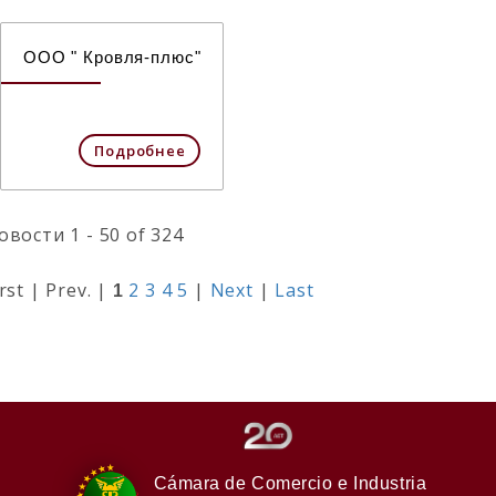
ООО " Кровля-плюс"
Подробнее
овости 1 - 50 of 324
irst | Prev. |
2
3
4
5
|
Next
|
Last
1
Cámara de Comercio e Industria