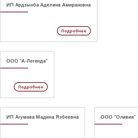
ИП Ардзынба Аделина Амирановна
Подробнее
ООО "А-Легенда"
Подробнее
ИП Агумава Мадина Язбеевна
ООО "Оливия"