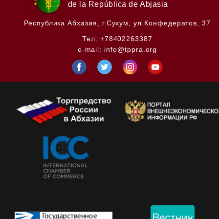
de la República de Abjasia
Республика Абхазия,
г.Сухум, ул.Конфедератов, 37
Тел:
+78402263387
e-mail:
info@tppra.org