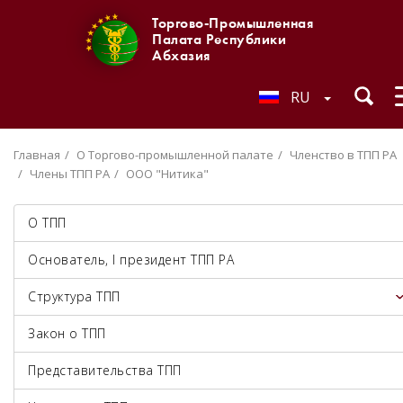
Торгово-Промышленная
Палата Республики
Абхазия
RU
Главная
О Торгово-промышленной палате
Членство в ТПП РА
Члены ТПП РА
ООО "Нитика"
О ТПП
Основатель, I президент ТПП РА
Структура ТПП
Закон о ТПП
Представительства ТПП