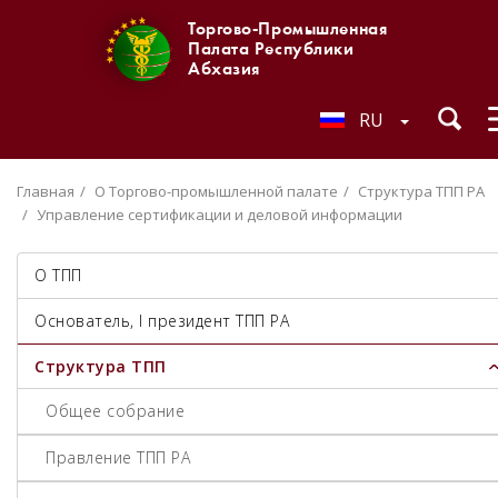
Торгово-Промышленная
Палата Республики
Абхазия
RU
Главная
О Торгово-промышленной палате
Структура ТПП РА
Управление сертификации и деловой информации
О ТПП
Основатель, I президент ТПП РА
Структура ТПП
Общее собрание
Правление ТПП РА