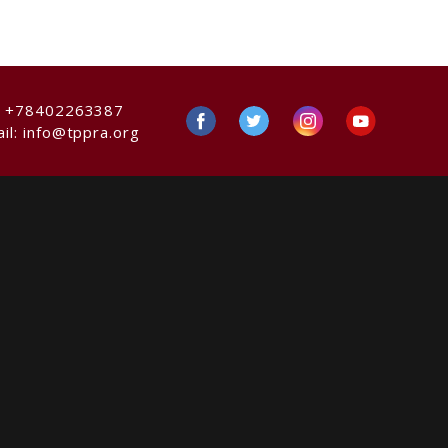
:
+78402263387
il:
info@tppra.org