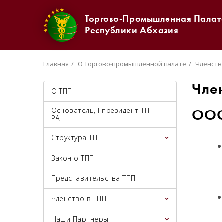
Торгово-Промышленная Палат
Республики Абхазия
Главная
О Торгово-промышленной палате
Членств
Чле
О ТПП
Основатель, I президент ТПП
ООО
РА
Структура ТПП
Закон о ТПП
Представительства ТПП
Членство в ТПП
Наши Партнеры