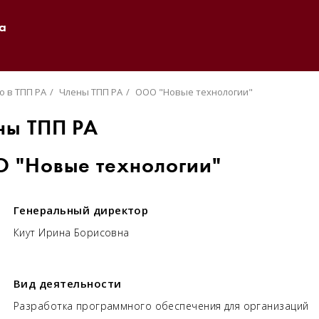
а
о в ТПП РА
Члены ТПП РА
ООО "Новые технологии"
ны ТПП РА
 "Новые технологии"
Генеральный директор
Киут Ирина Борисовна
Вид деятельности
Разработка программного обеспечения для организаций