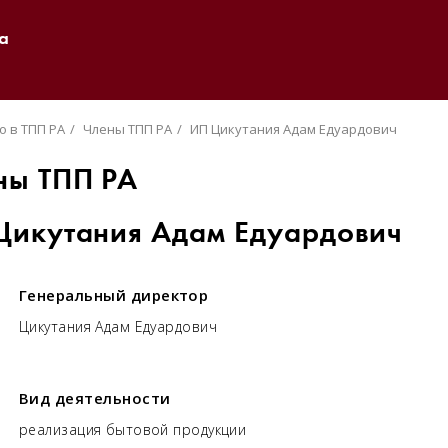
а
о в ТПП РА
Члены ТПП РА
ИП Цикутания Адам Едуардович
ны ТПП РА
Цикутания Адам Едуардович
Генеральный директор
Цикутания Адам Едуардович
Вид деятельности
реализация бытовой продукции