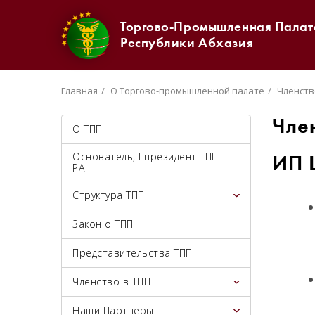
Торгово-Промышленная Палат
Республики Абхазия
Главная
О Торгово-промышленной палате
Членств
Чле
О ТПП
Основатель, I президент ТПП
ИП 
РА
Структура ТПП
Закон о ТПП
Представительства ТПП
Членство в ТПП
Наши Партнеры