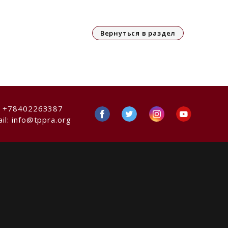
Вернуться в раздел
:
+78402263387
il:
info@tppra.org