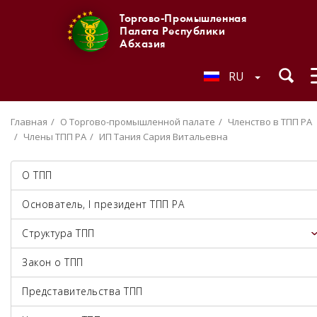
Торгово-Промышленная
Палата Республики
Абхазия
RU
Главная
О Торгово-промышленной палате
Членство в ТПП РА
Члены ТПП РА
ИП Тания Сария Витальевна
О ТПП
Основатель, I президент ТПП РА
Структура ТПП
Закон о ТПП
Представительства ТПП