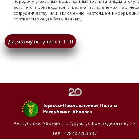
передачу указанных выше данных третьим лицам в случ
если это производится с целью привлечения партнер
сотрудничеству или включению настоящей информаци
соответствующие базы данных.
Торгово-Промышленная Палата
Республики Абхазия
Республика Абхазия,
г.Сухум, ул.Конфедератов, 37
Тел:
+78402263387