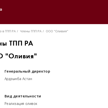
а
о в ТПП РА
Члены ТПП РА
ООО "Оливия"
ны ТПП РА
 "Оливия"
Генеральный директор
Ардзынба Астан
Вид деятельности
Реализация оливок