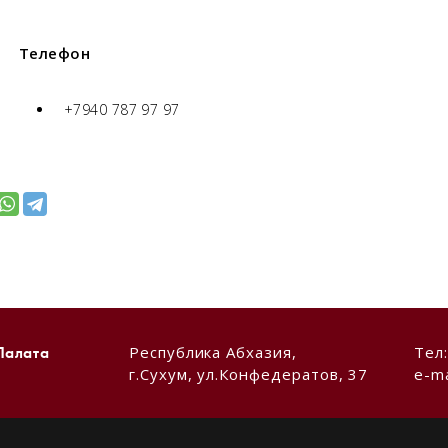
Телефон
+7940 787 97 97
Республика Абхазия,
Тел
Палата
г.Сухум, ул.Конфедератов, 37
e-ma