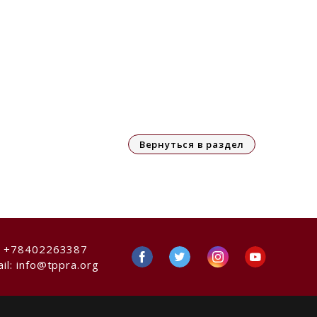
Вернуться в раздел
:
+78402263387
il:
info@tppra.org