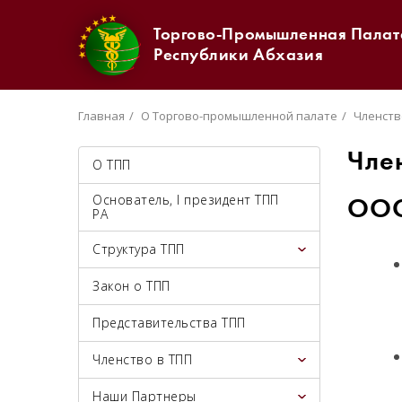
Торгово-Промышленная Палат
Республики Абхазия
Главная
О Торгово-промышленной палате
Членств
Чле
О ТПП
Основатель, I президент ТПП
ООО
РА
Структура ТПП
Закон о ТПП
Представительства ТПП
Членство в ТПП
Наши Партнеры