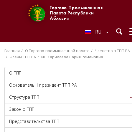
Торгово-Промышленная
Палата Республики
Абхазия
RU
Главная
О Торгово-промышленной палате
Членство в ТПП РА
Члены ТПП РА
ИП Харчилава Сария Романовна
О ТПП
Основатель, I президент ТПП РА
Структура ТПП
Закон о ТПП
Представительства ТПП