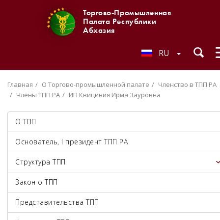
Торгово-Промышленная
Палата Республики
Абхазия
RU
Главная
О Торгово-промышленной палате
Членство в ТПП РА
Члены ТПП РА
ИП Квициния Ирма Зауровна
О ТПП
Основатель, I президент ТПП РА
Структура ТПП
Закон о ТПП
Представительства ТПП