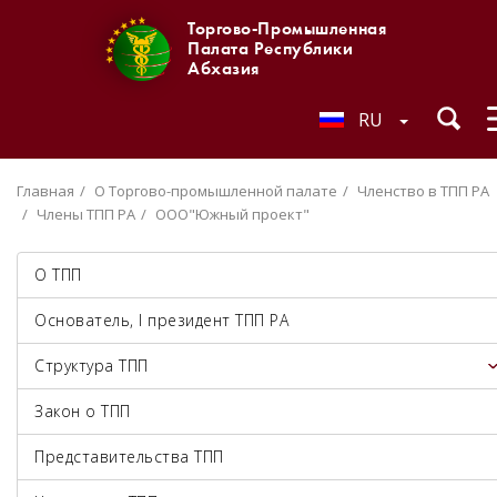
Торгово-Промышленная
Палата Республики
Абхазия
RU
Главная
О Торгово-промышленной палате
Членство в ТПП РА
Члены ТПП РА
ООО"Южный проект"
О ТПП
Основатель, I президент ТПП РА
Структура ТПП
Закон о ТПП
Представительства ТПП