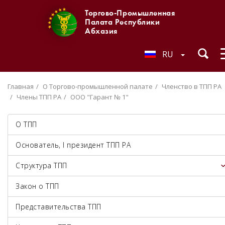
Торгово-Промышленная
Палата Республики
Абхазия
RU
Главная
О Торгово-промышленной палате
Членство в ТПП РА
Члены ТПП РА
ООО "Гарант № 1"
О ТПП
Основатель, I президент ТПП РА
Структура ТПП
Закон о ТПП
Представительства ТПП