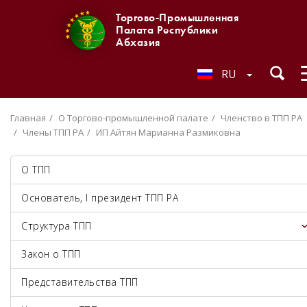
Торгово-Промышленная
Палата Республики
Абхазия
RU
Главная
О Торгово-промышленной палате
Членство в ТПП РА
Члены ТПП РА
ИП Айтян Марианна Размиковна
О ТПП
Основатель, I президент ТПП РА
Структура ТПП
Закон о ТПП
Представительства ТПП