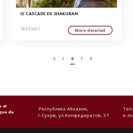
LE CASCADE DE SHAKURAN
18.07.2017
More detailed
4
5
6
7
8
 et
Республика Абхазия,
Тел
ique de
г.Сухум, ул.Конфедератов, 37
e-ma