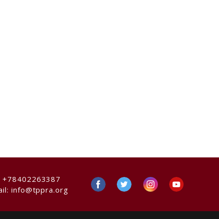
:
+78402263387
il:
info@tppra.org