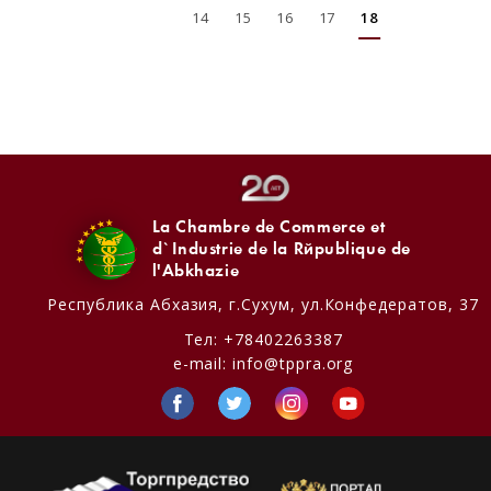
14
15
16
17
18
La Chambre de Commerce et
d`Industrie de la République de
l'Abkhazie
Республика Абхазия,
г.Сухум, ул.Конфедератов, 37
Тел:
+78402263387
e-mail:
info@tppra.org