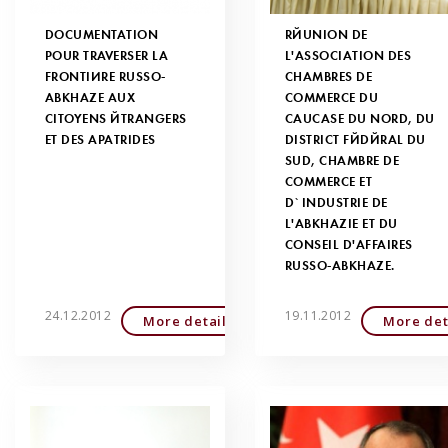
DOCUMENTATION
RÉUNION DE
POUR TRAVERSER LA
L'ASSOCIATION DES
FRONTIÈRE RUSSO-
СHAMBRES DE
ABKHAZE AUX
СOMMERCE DU
CITOYENS ÉTRANGERS
CAUCASE DU NORD, DU
ET DES APATRIDES
DISTRICT FÉDÉRAL DU
SUD, CHAMBRE DE
СOMMERCE ET
D`INDUSTRIE DE
L'ABKHAZIE ET DU
CONSEIL D'AFFAIRES
RUSSO-ABKHAZE.
24.12.2012
19.11.2012
More detailed
More det