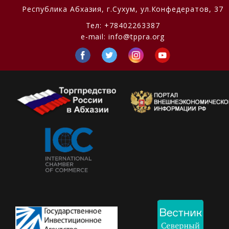
Республика Абхазия,
г.Сухум, ул.Конфедератов, 37
Тел:
+78402263387
e-mail:
info@tppra.org