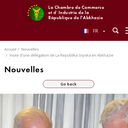
La Chambre de Commerce
et d`Industrie de la
République de l'Abkhazie
FR
Accueil
Nouvelles
Visite d'une délégation de La Republika Srpska en Abkhazie
Nouvelles
Go back