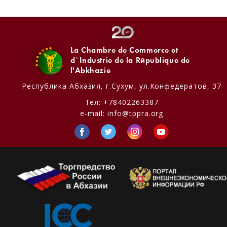
La Chambre de Commerce et
d`Industrie de la République de
l'Abkhazie
Республика Абхазия,
г.Сухум, ул.Конфедератов, 37
Тел:
+78402263387
e-mail:
info@tppra.org