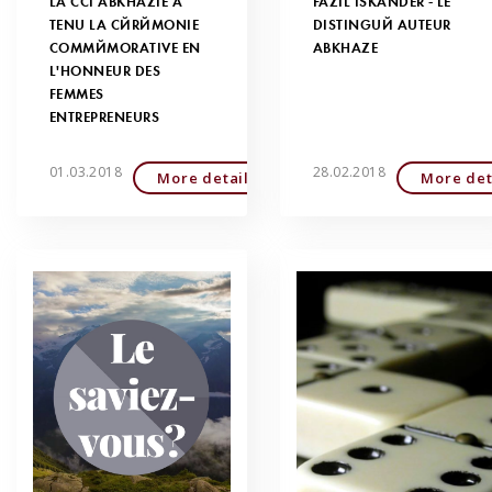
LA CCI ABKHAZIE A
FAZIL ISKANDER - LE
TENU LA CÉRÉMONIE
DISTINGUÉ AUTEUR
COMMÉMORATIVE EN
ABKHAZE
L'HONNEUR DES
FEMMES
ENTREPRENEURS
01.03.2018
28.02.2018
More detailed
More det