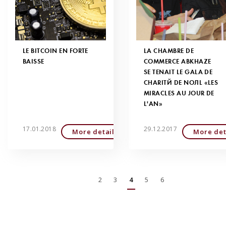
LE BITCOIN EN FORTE
LA CHAMBRE DE
BAISSE
COMMERCE ABKHAZE
SE TENAIT LE GALA DE
CHARITÉ DE NOËL «LES
MIRACLES AU JOUR DE
L'AN»
17.01.2018
29.12.2017
More detailed
More det
2
3
4
5
6