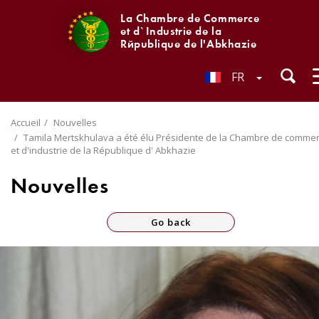
La Chambre de Commerce
et d`Industrie de la
République de l'Abkhazie
FR
Accueil
Nouvelles
Tamila Mertskhulava a été élu Présidente de la Chambre de comme
et d'industrie de la République d' Abkhazie
Nouvelles
Go back