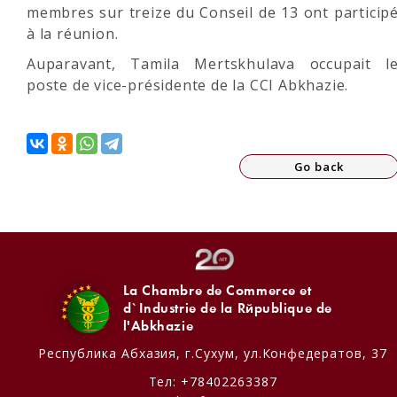
membres sur treize du Conseil de 13 ont particip
à la réunion.
Auparavant, Tamila Mertskhulava occupait l
poste de vice-présidente de la CCI Abkhazie.
Go back
La Chambre de Commerce et
d`Industrie de la République de
l'Abkhazie
Республика Абхазия,
г.Сухум, ул.Конфедератов, 37
Тел:
+78402263387