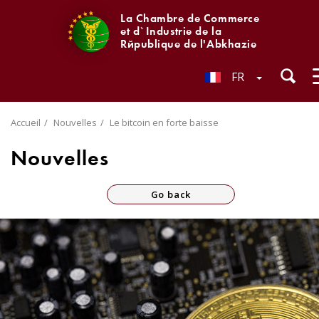
La Chambre de Commerce
et d`Industrie de la
République de l'Abkhazie
FR
Accueil
Nouvelles
Le bitcoin en forte baisse
Nouvelles
Go back