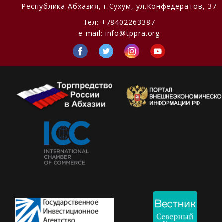
Республика Абхазия,
г.Сухум, ул.Конфедератов, 37
Тел:
+78402263387
e-mail:
info@tppra.org