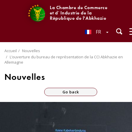
La Chambre de Commerce
et d`Industrie de la
République de l'Abkhazie
FR
Accueil
Nouvelles
L’ouverture du bureau de représentation de la CCI Abkhazie en
Allemagne
Nouvelles
Go back