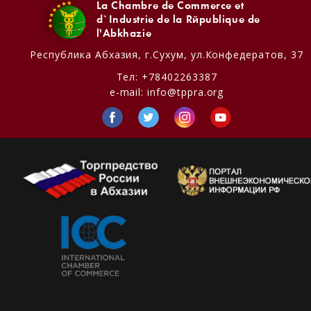
La Chambre de Commerce et
d`Industrie de la République de
l'Abkhazie
Республика Абхазия,
г.Сухум, ул.Конфедератов, 37
Тел:
+78402263387
e-mail:
info@tppra.org