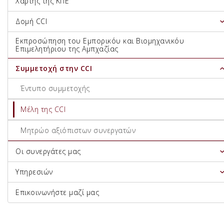
Χάρτης της ΚΠΕ
Δομή CCI
Εκπροσώπηση του Εμπορικόυ και Βιομηχανικόυ
Επιμελητήριου της Αμπχαζίας
Συμμετοχή στην CCI
Έντυπο συμμετοχής
Μέλη της CCI
Μητρώο αξιόπιστων συνεργατών
Οι συνεργάτες μας
Υπηρεσιών
Επικοινωνήστε μαζί μας