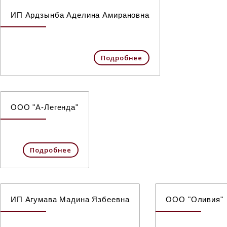
ИП Ардзынба Аделина Амирановна
Подробнее
ООО "А-Легенда"
Подробнее
ИП Агумава Мадина Язбеевна
ООО "Оливия"