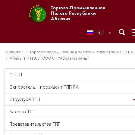
Торгово-Промышленная
Палата Республики
Абхазия
RU
Главная
О Торгово-промышленной палате
Членство в ТПП РА
Члены ТПП РА
ООО СП "Абхаз-Камень"
О ТПП
Основатель, I президент ТПП РА
Структура ТПП
Закон о ТПП
Представительства ТПП