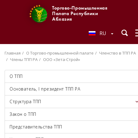
Торгово-Промышленная
Палата Республики
Абхазия
RU
Главная
О Торгово-промышленной палате
Членство в ТПП РА
Члены ТПП РА
ООО «Зета-Строй»
О ТПП
Основатель, I президент ТПП РА
Структура ТПП
Закон о ТПП
Представительства ТПП