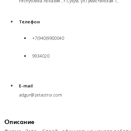
Республика Абхазия , г.Сухум, ул.Гумистинская 1,
Телефон
+7(940)9900040
9934020
E-mail
adgur@zetastroi.com
Описание