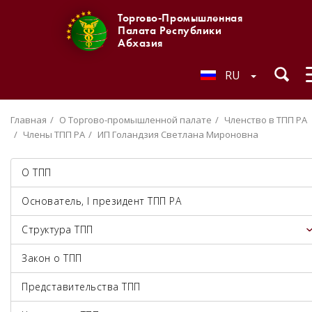
Торгово-Промышленная
Палата Республики
Абхазия
RU
Главная
О Торгово-промышленной палате
Членство в ТПП РА
Члены ТПП РА
ИП Голандзия Светлана Мироновна
О ТПП
Основатель, I президент ТПП РА
Структура ТПП
Закон о ТПП
Представительства ТПП