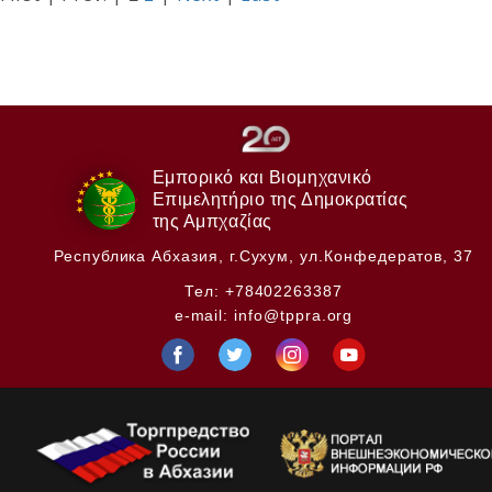
Εμπορικό και Βιομηχανικό
Επιμελητήριο της Δημοκρατίας
της Αμπχαζίας
Республика Абхазия,
г.Сухум, ул.Конфедератов, 37
Тел:
+78402263387
e-mail:
info@tppra.org