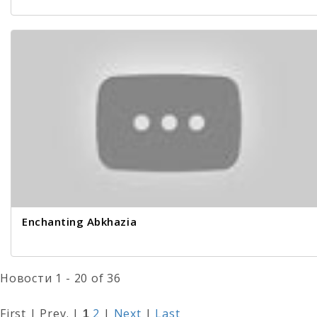
Enchanting Abkhazia
Новости 1 - 20 of 36
First | Prev. |
2
|
Next
|
Last
1