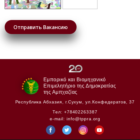
Εμπορικό και Βιομηχανικό
Επιμελητήριο της Δημοκρατίας
της Αμπχαζίας
Республика Абхазия,
г.Сухум, ул.Конфедератов, 37
Тел:
+78402263387
e-mail:
info@tppra.org