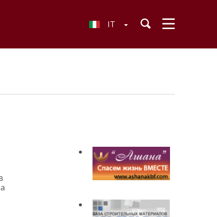
IT
в
са