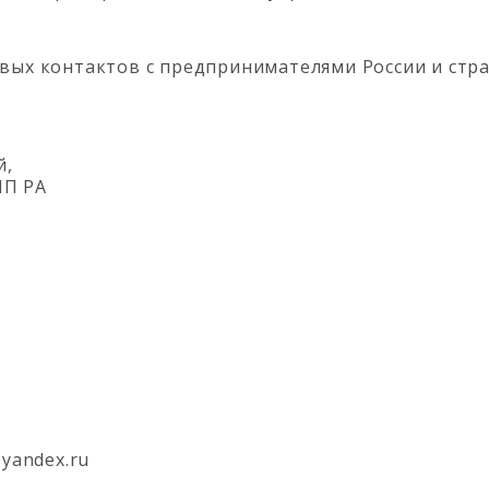
овых контактов с предпринимателями России и стр
й,
ПП РА
@yandex.ru