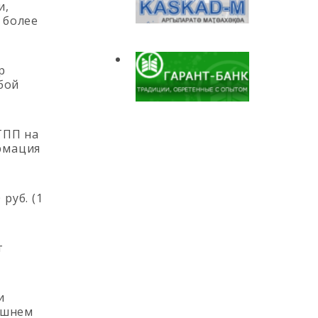
и,
 более
р
бой
ТПП на
рмация
руб. (1
т
и
ешнем