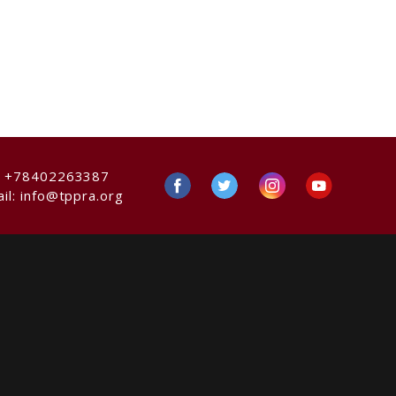
:
+78402263387
il:
info@tppra.org