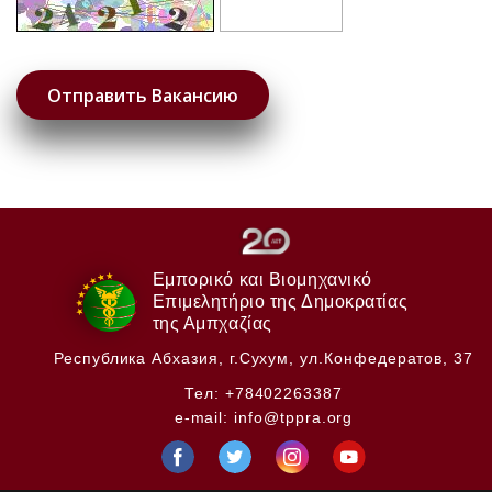
Εμπορικό και Βιομηχανικό
Επιμελητήριο της Δημοκρατίας
της Αμπχαζίας
Республика Абхазия,
г.Сухум, ул.Конфедератов, 37
Тел:
+78402263387
e-mail:
info@tppra.org