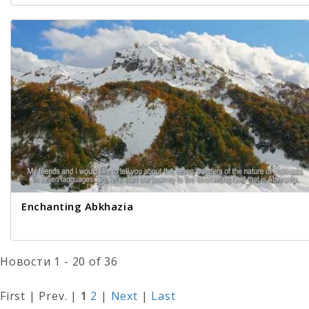
Enchanting Abkhazia
Новости 1 - 20 of 36
First | Prev. |
1
2
|
Next
|
Last