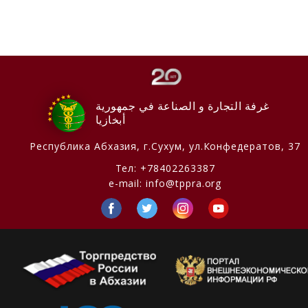
غرفة التجارة و الصناعة في جمهورية
أبخازيا
Республика Абхазия,
г.Сухум, ул.Конфедератов, 37
Тел:
+78402263387
e-mail:
info@tppra.org