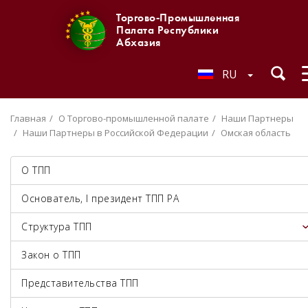
Торгово-Промышленная
Палата Республики
Абхазия
RU
Главная
О Торгово-промышленной палате
Наши Партнеры
Наши Партнеры в Российской Федерации
Омская область
О ТПП
Основатель, I президент ТПП РА
Структура ТПП
Закон о ТПП
Представительства ТПП