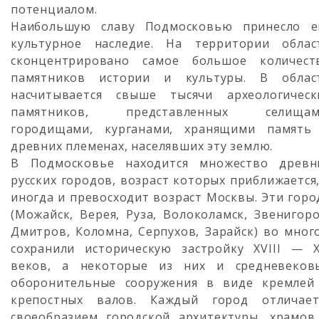
потенциалом.
Наибольшую славу Подмосковью принесло е
культурное наследие. На территории облас
сконцентрировано самое большое количест
памятников истории и культуры. В облас
насчитывается свыше тысячи археологическ
памятников, представленных селищам
городищами, курганами, хранящими память
древних племенах, населявших эту землю.
В Подмосковье находится множество древн
русских городов, возраст которых приближается,
иногда и превосходит возраст Москвы. Эти горо
(Можайск, Верея, Руза, Волоколамск, Звенигоро
Дмитров, Коломна, Серпухов, Зарайск) во мног
сохранили историческую застройку XVIII — X
веков, а некоторые из них и средневеков
оборонительные сооружения в виде кремлей
крепостных валов. Каждый город отличает
своеобразием городской архитектуры, храмов