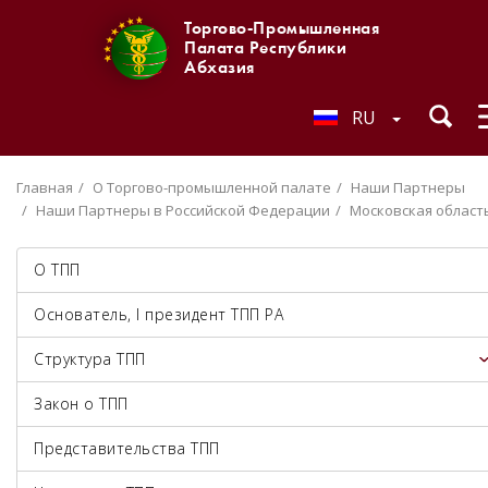
Торгово-Промышленная
Палата Республики
Абхазия
RU
Главная
О Торгово-промышленной палате
Наши Партнеры
Наши Партнеры в Российской Федерации
Московская област
О ТПП
Основатель, I президент ТПП РА
Структура ТПП
Закон о ТПП
Представительства ТПП