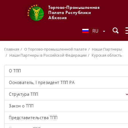
Торгово-Промышленная
Палата Республики
Абхазия
RU
Главная
О Торгово-промышленной палате
Наши Партнеры
Наши Партнеры в Российской Федерации
Курская область
О ТПП
Основатель, I президент ТПП РА
Структура ТПП
Закон о ТПП
Представительства ТПП